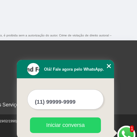
s, é proibida sem a autorização do autor. Crime de violação de direito autoral –
Olá! Fale agora pelo WhatsApp.
s Serviços
 19/02/1998)
Iniciar conversa
1