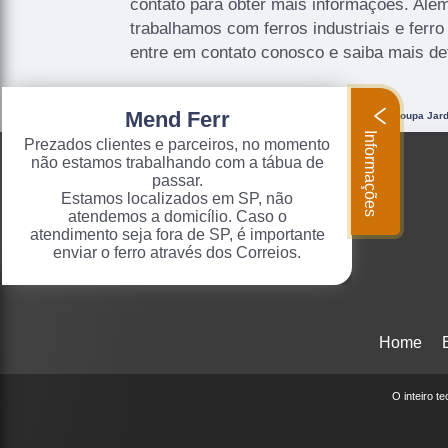
contato para obter mais informações. Além
trabalhamos com ferros industriais e ferro 
entre em contato conosco e saiba mais de
Mend Ferr
O conteúdo do texto "
Onde Comprar Sapata para Ferro de Passar Roupa Jard
artigo 184 do Código Penal –
Lei 9610/98 - Lei de direitos autorais
.
Informações
Prezados clientes e parceiros, no momento
não estamos trabalhando com a tábua de
passar.
Estamos localizados em SP, não
atendemos a domicílio. Caso o
atendimento seja fora de SP, é importante
enviar o ferro através dos Correios.
Home
O inteiro t