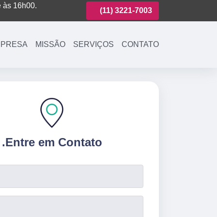
é às 16h00.
(11)
3208-0400
(11)
3221-7003
(11)
3208-040
PRESA
MISSÃO
SERVIÇOS
CONTATO
.
Entre em Contato