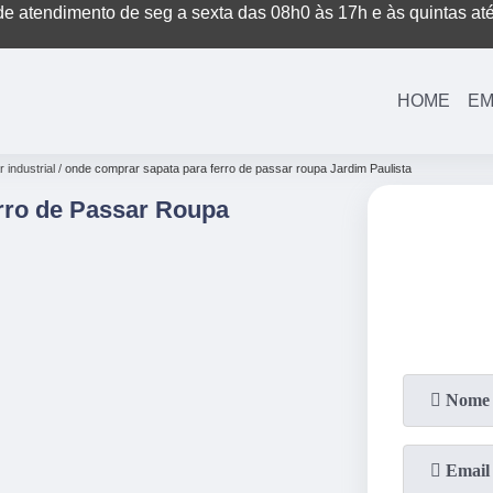
e atendimento de seg a sexta das 08h0 às 17h e às quintas at
(11)
3221-7003
HOME
EM
 industrial
onde comprar sapata para ferro de passar roupa Jardim Paulista
rro de Passar Roupa