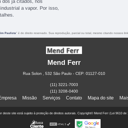
 dos já citados, nós
industrial a vapor. Por isso,
talhes.
im Paulista
" é de direito reservado. Sua reprodução, parcial ou total, mesmo citando nossos link
Mend Ferr
Rua Solon , 532 São Paulo - CEP: 01127-010
(11) 3221-7003
(11) 3208-0400
Empresa
Missão
Serviços
Contato
Mapa do site
Mai
eor deste site está sujeito à proteção de direitos autorais. Copyright© Mend Ferr (Lei 9610 de