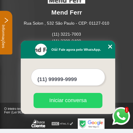
Mend Ferr
Rua Solon , 532 São Paulo - CEP: 01127-010
Informações
(11) 3221-7003
(11) 3208-0400
Olá! Fale agora pelo WhatsApp.
Home
Empresa
Missão
Serviços
Contato
Mapa do site
Mais Serviços
Iniciar conversa
O inteiro teor deste site está sujeito à proteção de direitos autorais. Copyright© Mend
1
Ferr (Lei 9610 de 19/02/1998)