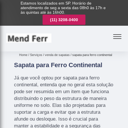
Estamos localizados em SP. Horário de
atendimento de seg a sexta das 08h0 às 17h e
às quintas até às 16h00.
(11)
3221-7003
(11)
3208-0400
(11)
3221-7003
Home
Serviços
venda de sapatas
sapata para ferro continental
Sapata para Ferro Continental
Já que você optou por sapata para ferro
continental, entenda que no geral esta solução
pode ser resumida em um item que funciona
distribuindo o peso da estrutura de maneira
uniforme no solo. Elas são projetadas para
suportar a carga e evitar que a estrutura
afunde ou desloque. Isso é crucial para
manter a estabilidade e a segurança das