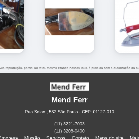
 Sua reprodução, parcial ou total, mesmo citando nossos links, é proibida sem a autorização do au
Mend Ferr
Rua Solon , 532 São Paulo - CEP: 01127-010
(11) 3221-7003
(11) 3208-0400
Empresa
Missão
Serviços
Contato
Mapa do site
Mai