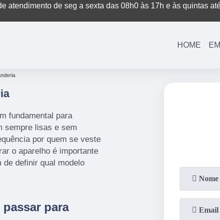
e atendimento de seg a sexta das 08h0 às 17h e às quintas at
(11)
3221-7003
(11)
3208-0400
HOME
EM
anderia
ia
em fundamental para
m sempre lisas e sem
quência por quem se veste
ar o aparelho é importante
 de definir qual modelo
 passar para