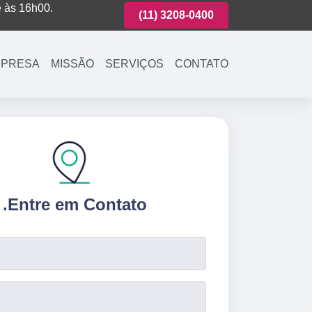
é às 16h00.
(11)
3221-7003
(11)
3208-0400
(11)
3221-700
PRESA
MISSÃO
SERVIÇOS
CONTATO
.
Entre em Contato