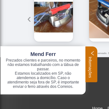
‹
Mend Ferr
O conteúdo do texto "
ferro de passar para lavanderia
" é de direito reservado.
9610/98 - Lei de direitos autorais
.
Informações
Prezados clientes e parceiros, no momento
não estamos trabalhando com a tábua de
passar.
Estamos localizados em SP, não
atendemos a domicílio. Caso o
atendimento seja fora de SP, é importante
enviar o ferro através dos Correios.
Home