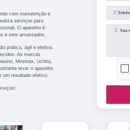
uando com manutenção e
ealiza serviços para
sional. O aparelho é
das e sem amassados.
 prática, ágil e efetiva.
tecidos. As marcas
Daisho, Minimax, Uchita,
portante levar o aparelho
r um resultado efetivo.
rviços!