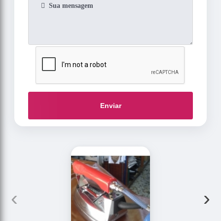
Enviar
‹
›