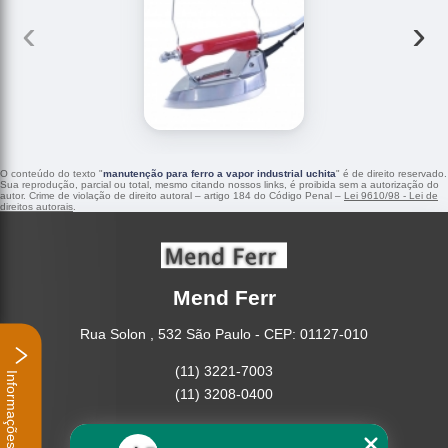
‹
›
O conteúdo do texto "
manutenção para ferro a vapor industrial uchita
" é de direito reservado.
Sua reprodução, parcial ou total, mesmo citando nossos links, é proibida sem a autorização do
autor. Crime de violação de direito autoral – artigo 184 do Código Penal –
Lei 9610/98 - Lei de
direitos autorais
.
Mend Ferr
Rua Solon , 532 São Paulo - CEP: 01127-010
(11) 3221-7003
Informações
(11) 3208-0400
Home