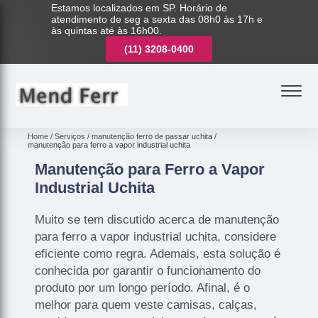
Estamos localizados em SP. Horário de
atendimento de seg a sexta das 08h0 às 17h e
às quintas até às 16h00.
(11)
3221-7003
(11)
3208-0400
(11)
3221-7003
Home
Serviços
manutenção ferro de passar uchita
manutenção para ferro a vapor industrial uchita
Manutenção para Ferro a Vapor
Industrial Uchita
Muito se tem discutido acerca de manutenção
para ferro a vapor industrial uchita, considere
eficiente como regra. Ademais, esta solução é
conhecida por garantir o funcionamento do
produto por um longo período. Afinal, é o
melhor para quem veste camisas, calças,