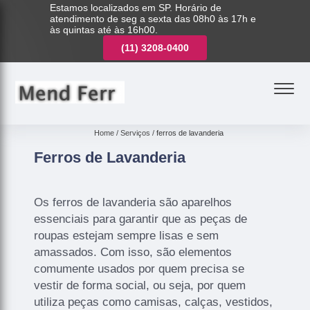
Estamos localizados em SP. Horário de
atendimento de seg a sexta das 08h0 às 17h e
às quintas até às 16h00.
(11)
3221-7003
(11)
3208-0400
(11)
3221-7003
Home
Serviços
ferros de lavanderia
Ferros de Lavanderia
Os ferros de lavanderia são aparelhos
essenciais para garantir que as peças de
roupas estejam sempre lisas e sem
amassados. Com isso, são elementos
comumente usados por quem precisa se
vestir de forma social, ou seja, por quem
utiliza peças como camisas, calças, vestidos,