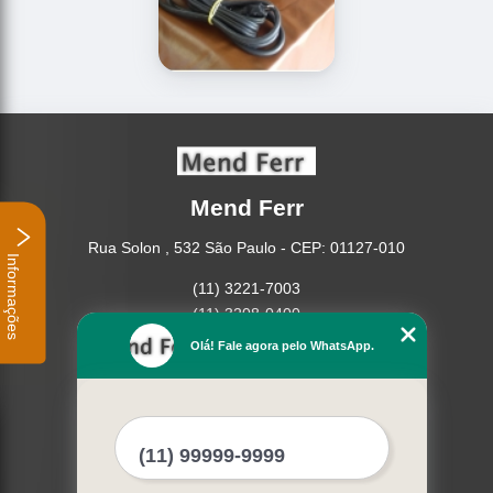
Mend Ferr
Rua Solon , 532 São Paulo - CEP: 01127-010
Informações
(11) 3221-7003
(11) 3208-0400
Olá! Fale agora pelo WhatsApp.
Home
Empresa
Missão
Serviços
Contato
Mapa do site