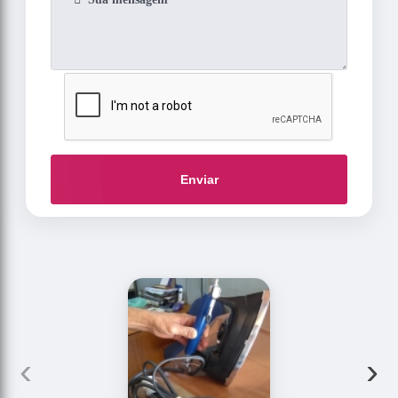
Enviar
‹
›