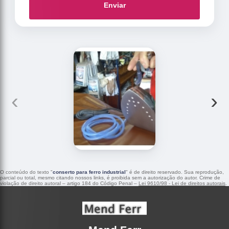
Enviar
‹
›
O conteúdo do texto "
conserto para ferro industrial
" é de direito reservado. Sua reprodução,
parcial ou total, mesmo citando nossos links, é proibida sem a autorização do autor. Crime de
violação de direito autoral – artigo 184 do Código Penal –
Lei 9610/98 - Lei de direitos autorais
.