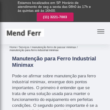
Estamos localizados em SP. Horário de
atendimento de seg a sexta das 08h0 às 17h e
às quintas até às 16h00.
(11)
3208-0400
(11)
3221-7003
(11)
3208-0400
Home
Serviços
manutenção ferro de passar minimax
manutenção para ferro industrial minimax
Manutenção para Ferro Industrial
Minimax
Pode-se afirmar sobre manutenção para ferro
industrial minimax, enxergue dois pontos
importantes. O primeiro é entender que se
trata de uma solução usada para manter o
funcionamento do equipamento em perfeitas
condições. O segundo ponto importante é se a