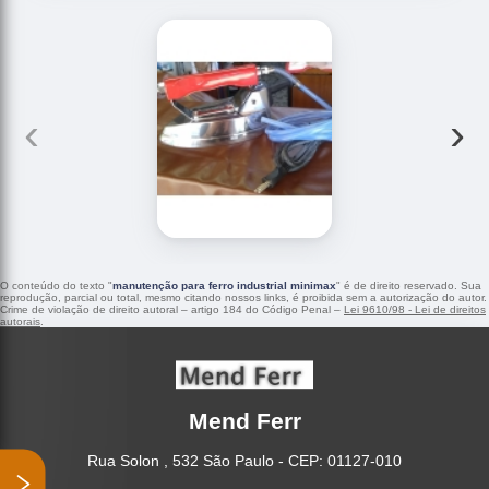
‹
›
O conteúdo do texto "
manutenção para ferro industrial minimax
" é de direito reservado. Sua
reprodução, parcial ou total, mesmo citando nossos links, é proibida sem a autorização do autor.
Crime de violação de direito autoral – artigo 184 do Código Penal –
Lei 9610/98 - Lei de direitos
autorais
.
Mend Ferr
Rua Solon , 532 São Paulo - CEP: 01127-010