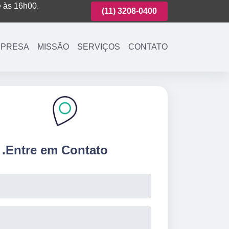
é às 16h00.
(11)
3221-7003
(11)
3208-0400
(11)
3221-700
PRESA
MISSÃO
SERVIÇOS
CONTATO
.
Entre em Contato