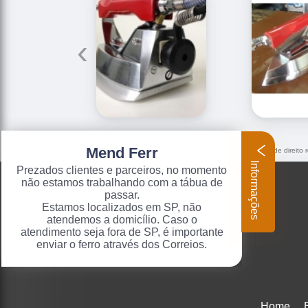
‹
Mend Ferr
O conteúdo do texto "
ferro de passar roupa a vapor profissional
" é de direito
–
Lei 9610/98 - Lei de direitos autorais
.
Informações
Prezados clientes e parceiros, no momento
não estamos trabalhando com a tábua de
passar.
Estamos localizados em SP, não
atendemos a domicílio. Caso o
atendimento seja fora de SP, é importante
enviar o ferro através dos Correios.
Home