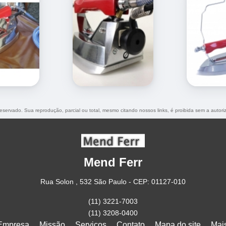
 reservado. Sua reprodução, parcial ou total, mesmo citando nossos links, é proibida sem a autori
Mend Ferr
Rua Solon , 532 São Paulo - CEP: 01127-010
(11) 3221-7003
(11) 3208-0400
Empresa
Missão
Serviços
Contato
Mapa do site
Mai