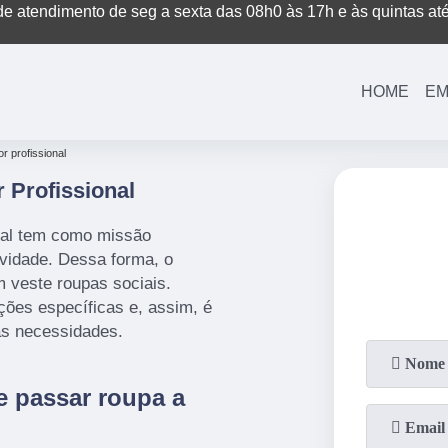
e atendimento de seg a sexta das 08h0 às 17h e às quintas at
(11)
3221-7003
(11)
3208-0400
HOME
EM
r profissional
 Profissional
onal tem como missão
vidade. Dessa forma, o
 veste roupas sociais.
ões específicas e, assim, é
as necessidades.
e passar roupa a