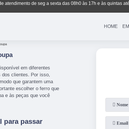
e atendimento de seg a sexta das 08h0 às 17h e às quintas at
(11)
3221-7003
(11)
3208-0400
HOME
EM
 roupa
Roupa
disponível em diferentes
dos clientes. Por isso,
 modo que garantem uma
ortante escolher o ferro que
upa e às peças que você
l para passar