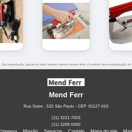
o. Sua reprodução, parcial ou total, mesmo citando nossos links, é proibida sem a autorização do
Mend Ferr
Rua Solon , 532 São Paulo - CEP: 01127-010
(11) 3221-7003
(11) 3208-0400
Empresa
Missão
Serviços
Contato
Mapa do site
Mai