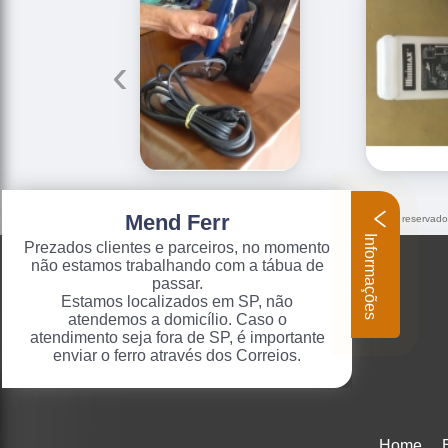
‹
Mend Ferr
O conteúdo do texto "
ferro industrial para passar roupa
" é de direito reservad
9610/98 - Lei de direitos autorais
.
Informações
Prezados clientes e parceiros, no momento
não estamos trabalhando com a tábua de
passar.
Estamos localizados em SP, não
atendemos a domicílio. Caso o
atendimento seja fora de SP, é importante
enviar o ferro através dos Correios.
Home