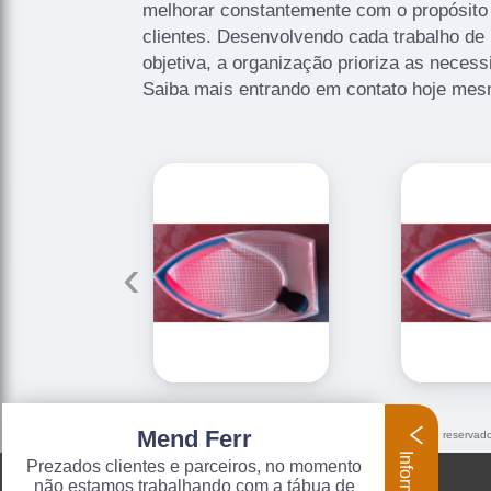
melhorar constantemente com o propósito 
clientes. Desenvolvendo cada trabalho de 
objetiva, a organização prioriza as necess
Saiba mais entrando em contato hoje mes
‹
Mend Ferr
O conteúdo do texto "
sapata para ferro de passar roupa
" é de direito reserva
9610/98 - Lei de direitos autorais
.
Prezados clientes e parceiros, no momento
não estamos trabalhando com a tábua de