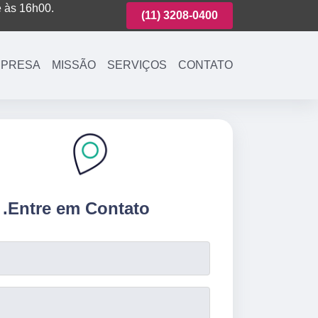
é às 16h00.
(11)
3221-7003
(11)
3208-0400
(11)
3221-700
PRESA
MISSÃO
SERVIÇOS
CONTATO
.
Entre em Contato