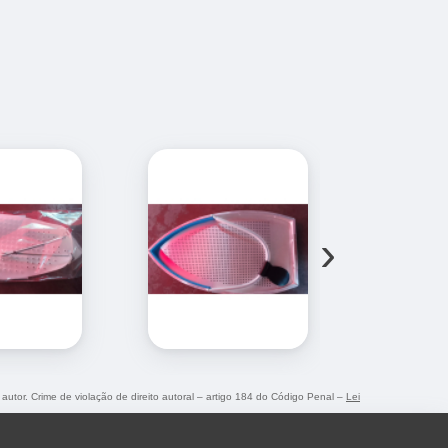
›
 autor. Crime de violação de direito autoral – artigo 184 do Código Penal –
Lei