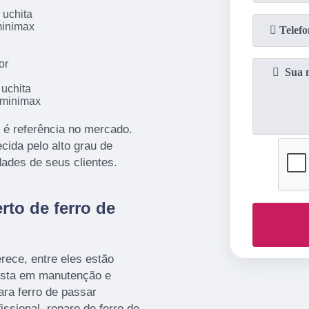
 uchita
minimax
or
 uchita
l minimax
 é referência no mercado.
ida pelo alto grau de
ades de seus clientes.
rto de ferro de
ece, entre eles estão
ista em manutenção e
ara ferro de passar
issional, reparo de ferro de