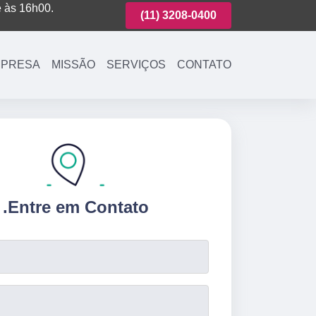
é às 16h00.
(11)
3221-7003
(11)
3208-0400
(11)
3221-700
PRESA
MISSÃO
SERVIÇOS
CONTATO
.
Entre em Contato