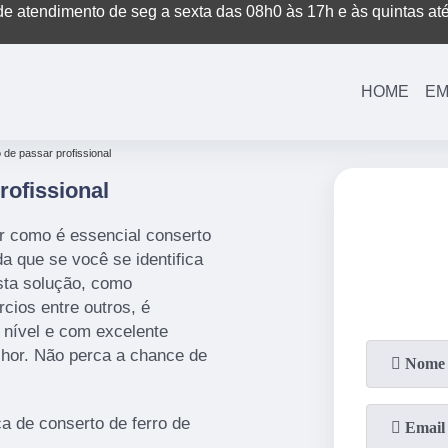
e atendimento de seg a sexta das 08h0 às 17h e às quintas at
(11)
3221-7003
(11)
3208-0400
HOME
EM
 de passar profissional
rofissional
ar como é essencial conserto
a que se você se identifica
sta solução, como
cios entre outros, é
 nível e com excelente
lhor. Não perca a chance de
 de conserto de ferro de