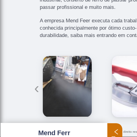
passar profissional e muito mais.
A empresa Mend Feer executa cada trabal
conhecida principalmente por ótimo custo-
durabilidade, saiba mais entrando em con
‹
Mend Ferr
O conteúdo do texto "
conserto de ferro de passar profissional
" é de direito r
Lei 9610/98 - Lei de direitos autorais
.