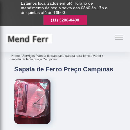
Estamos localizados em SP. Horário de
atendimento de seg a sexta das 08h0 às 17h e
às quintas até às 16h00.
(11)
3221-7003
(11)
3208-0400
(11)
3221-7003
Home
Serviços
venda de sapatas
sapata para ferro a vapor
sapata de ferro preço Campinas
Sapata de Ferro Preço Campinas