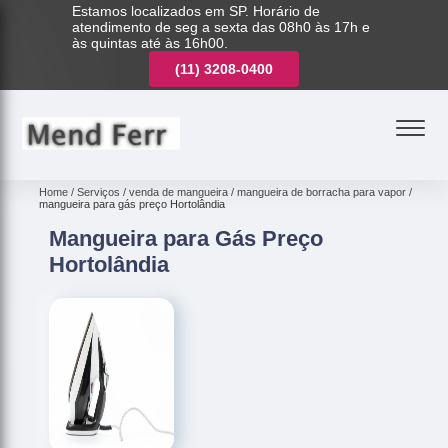
Estamos localizados em SP. Horário de
atendimento de seg a sexta das 08h0 às 17h e
às quintas até às 16h00.
(11)
3221-7003
(11)
3208-0400
(11)
3221-7003
Home
Serviços
venda de mangueira
mangueira de borracha para vapor
mangueira para gás preço Hortolândia
Mangueira para Gás Preço
Hortolândia