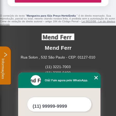
O conteúdo do texto "
Mangueira para Gás Preço Hortolândia
" é de direito reservado. Sua
reprodução, parcial ou total, mesmo citando nossos links, é proibida sem a autorização do autor.
Crime de violação de direito autoral – artigo 184 do Código Penal –
Lei 9610/98 - Lei de direitos
autorais
.
Mend Ferr
Rua Solon , 532 São Paulo - CEP: 01127-010
Informações
(11) 3221-7003
(11) 3208-0400
Olá! Fale agora pelo WhatsApp.
Home
Empresa
Missão
Serviços
Contato
Mapa do site