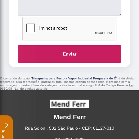
Enviar
O conteúdo do texto "
Mangueira para Ferro a Vapor Industrial Freguesia do Ó
" é de direito
reservado. Sua reprodução, parcial ou total, mesmo citando nossos links, é proibida sem a
autorização do autor. Crime de violação de direito autoral – artigo 184 do Código Penal –
Lei
9610/98 - Lei de direitos autorais
.
Mend Ferr
Rua Solon , 532 São Paulo - CEP: 01127-010