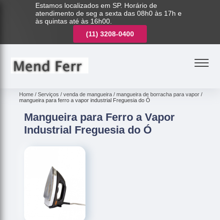
Estamos localizados em SP. Horário de
atendimento de seg a sexta das 08h0 às 17h e
às quintas até às 16h00.
(11)
3221-7003
(11)
3208-0400
(11)
3221-7003
Home
Serviços
venda de mangueira
mangueira de borracha para vapor
mangueira para ferro a vapor industrial Freguesia do Ó
Mangueira para Ferro a Vapor
Industrial Freguesia do Ó