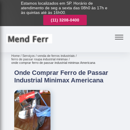
Estamos localizados em SP. Horário de
atendimento de seg a sexta das 08h0 às 17h e
às quintas até às 16h00.
(11)
3221-7003
(11)
3208-0400
(11)
3221-7003
Home
Serviços
venda de ferros industriais
ferro de passar roupa industrial minimax
onde comprar ferro de passar industrial minimax Americana
Onde Comprar Ferro de Passar
Industrial Minimax Americana