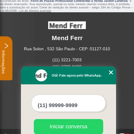
O conteúdo do texto "
Ferro de Passar Profissional Continental à Venda Jardim Londrina
" é
de direito reservado. Sua reprodução, parcial ou total, mesmo citando nossos links, é proibida
sem a autorização do autor. Crime de violação de direito autoral – artigo 184 do Código Penal –
Lei 9610/98 - Lei de direitos autorais
.
Mend Ferr
Rua Solon , 532 São Paulo - CEP: 01127-010
Informações
(11) 3221-7003
(11) 3208-0400
Olá! Fale agora pelo WhatsApp.
Home
Empresa
Missão
Serviços
Contato
Mapa do site
Mais Serviços
Iniciar conversa