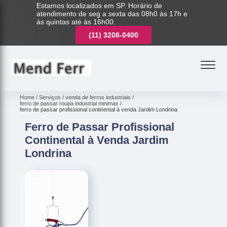
Estamos localizados em SP. Horário de
atendimento de seg a sexta das 08h0 às 17h e
às quintas até às 16h00.
(11)
3221-7003
(11)
3208-0400
(11)
3221-7003
Home
Serviços
venda de ferros industriais
ferro de passar roupa industrial minimax
ferro de passar profissional continental à venda Jardim Londrina
Ferro de Passar Profissional
Continental à Venda Jardim
Londrina