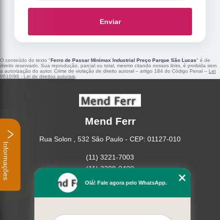
Enviar
O conteúdo do texto "
Ferro de Passar Minimax Industrial Preço Parque São Lucas
" é de
direito reservado. Sua reprodução, parcial ou total, mesmo citando nossos links, é proibida sem
a autorização do autor. Crime de violação de direito autoral – artigo 184 do Código Penal –
Lei
9610/98 - Lei de direitos autorais
.
Mend Ferr
Rua Solon , 532 São Paulo - CEP: 01127-010
Informações
(11) 3221-7003
(11) 3208-0400
Olá! Fale agora pelo WhatsApp.
Home
Empresa
Missão