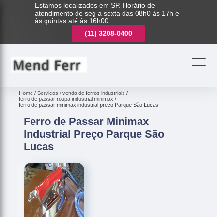
Estamos localizados em SP. Horário de
atendimento de seg a sexta das 08h0 às 17h e
às quintas até às 16h00.
(11)
3221-7003
(11)
3208-0400
(11)
3221-7003
Home
Serviços
venda de ferros industriais
ferro de passar roupa industrial minimax
ferro de passar minimax industrial preço Parque São Lucas
Ferro de Passar Minimax
Industrial Preço Parque São
Lucas