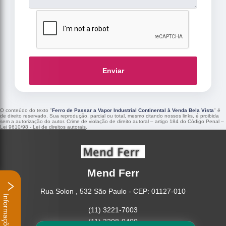
Enviar
O conteúdo do texto "
Ferro de Passar a Vapor Industrial Continental à Venda Bela Vista
" é
de direito reservado. Sua reprodução, parcial ou total, mesmo citando nossos links, é proibida
sem a autorização do autor. Crime de violação de direito autoral – artigo 184 do Código Penal –
Lei 9610/98 - Lei de direitos autorais
.
Mend Ferr
Rua Solon , 532 São Paulo - CEP: 01127-010
Informações
(11) 3221-7003
(11) 3208-0400