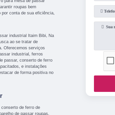
aro para mesa de passar
 garantir roupas bem
por conta de sua eficiência,
ar industrial Itaim Bibi, Na
sca ao se tratar de
ca. Oferecemos serviços
ssar industrial, ferros
 de passar, conserto de ferro
pacitados, e instalações
stacar de forma positiva no
r
 conserto de ferro de
aparelho de passar roupas,