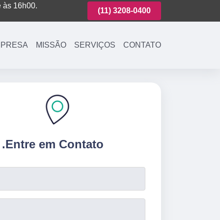
é às 16h00.
(11)
3221-7003
(11)
3208-0400
(11)
3221-700
PRESA
MISSÃO
SERVIÇOS
CONTATO
.
Entre em Contato