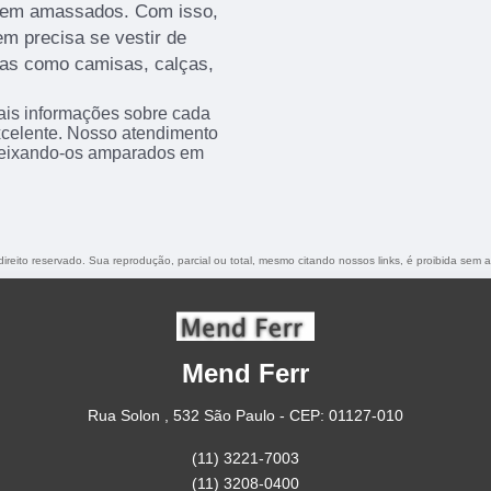
 sem amassados. Com isso,
 precisa se vestir de
eças como camisas, calças,
ais informações sobre cada
xcelente. Nosso atendimento
 deixando-os amparados em
direito reservado. Sua reprodução, parcial ou total, mesmo citando nossos links, é proibida sem a
Mend Ferr
Rua Solon , 532 São Paulo - CEP: 01127-010
(11) 3221-7003
(11) 3208-0400