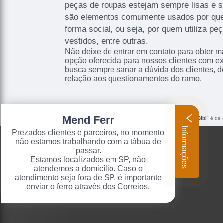
peças de roupas estejam sempre lisas e
são elementos comumente usados por quem
forma social, ou seja, por quem utiliza p
vestidos, entre outras.
Não deixe de entrar em contato para obter m
opção oferecida para nossos clientes com e
busca sempre sanar a dúvida dos clientes,
relação aos questionamentos do ramo.
Mend Ferr
O conteúdo do texto "
Reparo para Mesa de Passar Industrial Itaim Bibi
" é de 
Código Penal –
Lei 9610/98 - Lei de direitos autorais
.
Informações
Prezados clientes e parceiros, no momento
não estamos trabalhando com a tábua de
passar.
Estamos localizados em SP, não
atendemos a domicílio. Caso o
atendimento seja fora de SP, é importante
enviar o ferro através dos Correios.