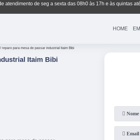
e atendimento de seg a sexta das 08h0 às 17h e às quintas at
(11)
3221-7003
(11)
3208-0400
HOME
EM
reparo para mesa de passar industrial Itaim Bibi
ustrial Itaim Bibi