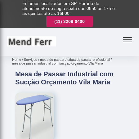
Estamos localizados em SP. Horário de
atendimento de seg a sexta das 08h0 às 17h e
às quintas até às 16h00.
(11)
3221-7003
(11)
3208-0400
(11)
3221-7003
Home
Serviços
mesa de passar
tábua de passar profissional
mesa de passar industrial com sucção orçamento Vila Maria
Mesa de Passar Industrial com
Sucção Orçamento Vila Maria