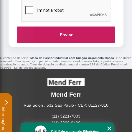
Enviar
O conteúdo do texto "
Mesa de Passar Industrial com Sucção Orçamento Mooca
" é de direito
reservado. Sua reprodução, parcial ou total, mesmo citando nossos links, é proibida sem a
autorização do autor. Crime de violação de direito autoral – artigo 184 do Código Penal –
Lei
9610/98 - Lei de direitos autorais
.
Mend Ferr
Rua Solon , 532 São Paulo - CEP: 01127-010
Informações
(11) 3221-7003
(11) 3208-0400
Olá! Fale agora pelo WhatsApp.