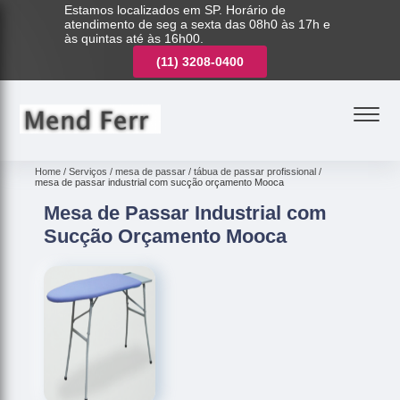
Estamos localizados em SP. Horário de
atendimento de seg a sexta das 08h0 às 17h e
às quintas até às 16h00.
(11)
3221-7003
(11)
3208-0400
(11)
3221-7003
Home
Serviços
mesa de passar
tábua de passar profissional
mesa de passar industrial com sucção orçamento Mooca
Mesa de Passar Industrial com
Sucção Orçamento Mooca