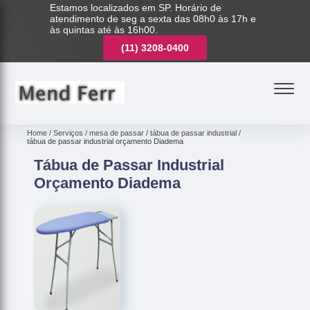
Estamos localizados em SP. Horário de
atendimento de seg a sexta das 08h0 às 17h e
às quintas até às 16h00.
(11)
3221-7003
(11)
3208-0400
(11)
3221-7003
Home
Serviços
mesa de passar
tábua de passar industrial
tábua de passar industrial orçamento Diadema
Tábua de Passar Industrial
Orçamento Diadema