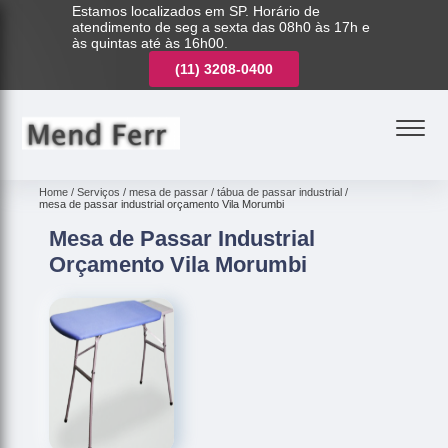
Estamos localizados em SP. Horário de
atendimento de seg a sexta das 08h0 às 17h e
às quintas até às 16h00.
(11)
3221-7003
(11)
3208-0400
(11)
3221-7003
Home
Serviços
mesa de passar
tábua de passar industrial
mesa de passar industrial orçamento Vila Morumbi
Mesa de Passar Industrial
Orçamento Vila Morumbi