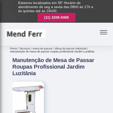
Estamos localizados em SP. Horário de
atendimento de seg a sexta das 08h0 às 17h e
às quintas até às 16h00.
(11)
3221-7003
(11)
3208-0400
(11)
3221-7003
Home
Serviços
mesa de passar
tábua de passar industrial
manutenção de mesa de passar roupas profissional Jardim Luzitânia
Manutenção de Mesa de Passar
Roupas Profissional Jardim
Luzitânia