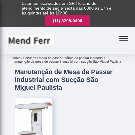
Estamos localizados em SP. Horário de
atendimento de seg a sexta das 08h0 às 17h e
às quintas até às 16h00.
(11)
3221-7003
(11)
3208-0400
(11)
3221-7003
Home
Serviços
mesa de passar
tábua de passar industrial
manutenção de mesa de passar industrial com sucção São Miguel Paulista
Manutenção de Mesa de Passar
Industrial com Sucção São
Miguel Paulista