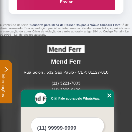
Enviar
O conteúdo do texto "
Conserto para Mesa de Passar Roupas a Vácuo Chácara Flora
" é de
direito reservado. Sua reprodução, parcial ou total, mesmo citando nossos links, é proibida sem
a autorização do autor. Crime de violação de direito autoral – artigo 184 do Código Penal –
Lei
9610/98 - Lei de direitos autorais
.
Mend Ferr
Rua Solon , 532 São Paulo - CEP: 01127-010
Informações
(11) 3221-7003
(11) 3208-0400
Olá! Fale agora pelo WhatsApp.
Home
Empresa
Missão
Serviços
Contato