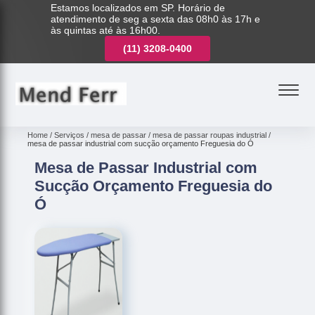
Estamos localizados em SP. Horário de
atendimento de seg a sexta das 08h0 às 17h e
às quintas até às 16h00.
(11)
3221-7003
(11)
3208-0400
(11)
3221-7003
Home
Serviços
mesa de passar
mesa de passar roupas industrial
mesa de passar industrial com sucção orçamento Freguesia do Ó
Mesa de Passar Industrial com
Sucção Orçamento Freguesia do
Ó