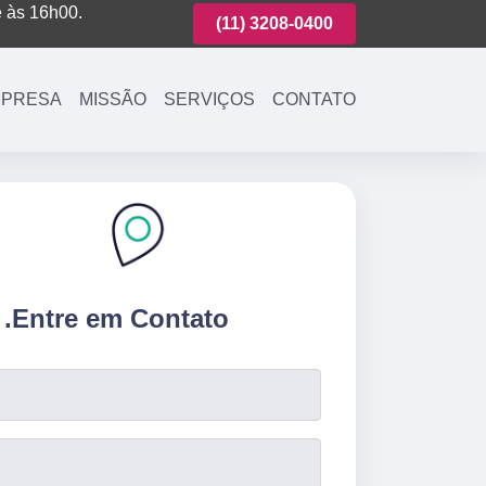
é às 16h00.
(11)
3221-7003
(11)
3208-0400
(11)
3221-700
PRESA
MISSÃO
SERVIÇOS
CONTATO
.
Entre em Contato