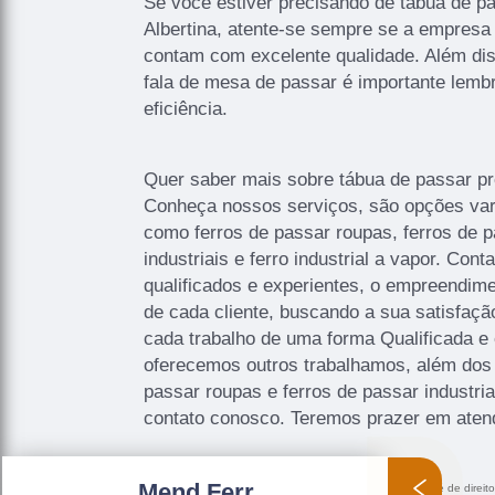
Se você estiver precisando de tábua de pas
Albertina, atente-se sempre se a empresa
contam com excelente qualidade. Além di
fala de mesa de passar é importante lembr
eficiência.
Quer saber mais sobre tábua de passar pro
Conheça nossos serviços, são opções var
como ferros de passar roupas, ferros de pa
industriais e ferro industrial a vapor. Con
qualificados e experientes, o empreendim
de cada cliente, buscando a sua satisfaç
cada trabalho de uma forma Qualificada e
oferecemos outros trabalhamos, além dos 
passar roupas e ferros de passar industri
contato conosco. Teremos prazer em aten
Mend Ferr
O conteúdo do texto "
Tábua de Passar Profissional Vila Albertina
" é de direi