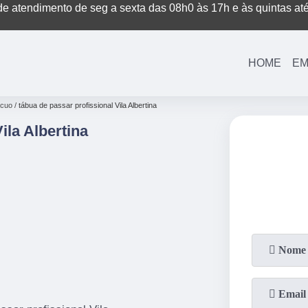
e atendimento de seg a sexta das 08h0 às 17h e às quintas at
(11)
3221-7003
(11)
3208-0400
HOME
EM
ácuo
tábua de passar profissional Vila Albertina
ila Albertina