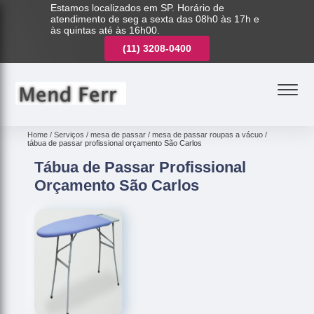
Estamos localizados em SP. Horário de
atendimento de seg a sexta das 08h0 às 17h e
às quintas até às 16h00.
(11)
3221-7003
(11)
3208-0400
(11)
3221-7003
Home
Serviços
mesa de passar
mesa de passar roupas a vácuo
tábua de passar profissional orçamento São Carlos
Tábua de Passar Profissional
Orçamento São Carlos