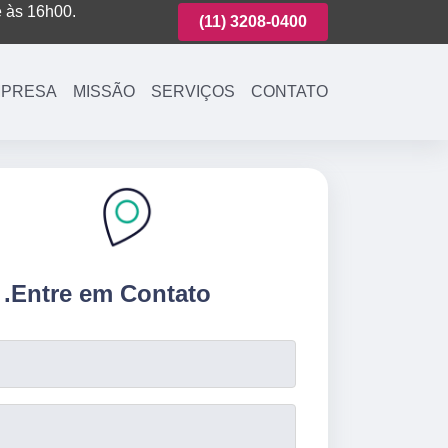
é às 16h00.
(11)
3221-7003
(11)
3208-0400
(11)
3221-700
PRESA
MISSÃO
SERVIÇOS
CONTATO
.
Entre em Contato