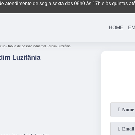
e atendimento de seg a sexta das 08h0 às 17h e às quintas at
(11)
3221-7003
(11)
3208-0400
HOME
EM
ácuo
tábua de passar industrial Jardim Luzitânia
dim Luzitânia