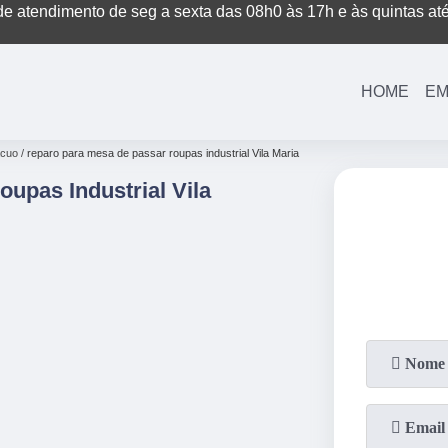
e atendimento de seg a sexta das 08h0 às 17h e às quintas at
(11)
3221-7003
(11)
3208-0400
HOME
EM
ácuo
reparo para mesa de passar roupas industrial Vila Maria
upas Industrial Vila