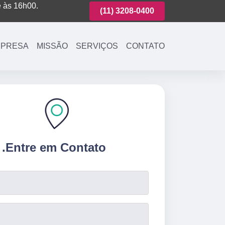
é às 16h00.
(11)
3221-7003
(11)
3208-0400
(11)
3221-700
PRESA
MISSÃO
SERVIÇOS
CONTATO
.
Entre em Contato