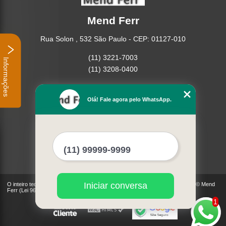
Mend Ferr
Rua Solon , 532 São Paulo - CEP: 01127-010
(11) 3221-7003
Informações
(11) 3208-0400
Home
Empresa
Olá! Fale agora pelo WhatsApp.
Missão
Serviços
Contato
Mapa do site
Mais Serviços
Iniciar conversa
O inteiro teor deste site está sujeito à proteção de direitos autorais. Copyright© Mend
Ferr (Lei 9610 de 19/02/1998)
1