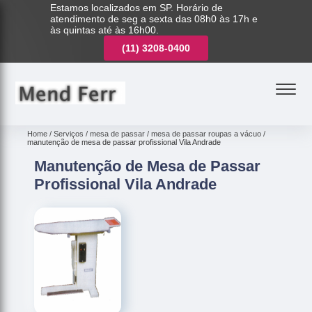
Estamos localizados em SP. Horário de
atendimento de seg a sexta das 08h0 às 17h e
às quintas até às 16h00.
(11)
3221-7003
(11)
3208-0400
(11)
3221-7003
Home
Serviços
mesa de passar
mesa de passar roupas a vácuo
manutenção de mesa de passar profissional Vila Andrade
Manutenção de Mesa de Passar
Profissional Vila Andrade