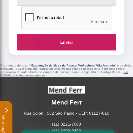
Enviar
O conteúdo do texto "
Manutenção de Mesa de Passar Profissional Vila Andrade
" é de direito
reservado. Sua reprodução, parcial ou total, mesmo citando nossos links, é proibida sem a
autorização do autor. Crime de violação de direito autoral – artigo 184 do Código Penal –
Lei
9610/98 - Lei de direitos autorais
.
Mend Ferr
Rua Solon , 532 São Paulo - CEP: 01127-010
Informações
(11) 3221-7003
(11) 3208-0400