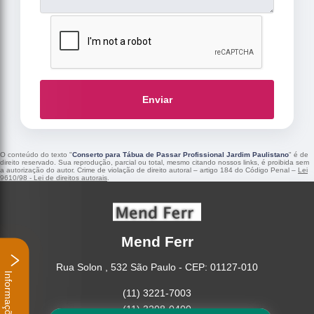
Enviar
O conteúdo do texto "
Conserto para Tábua de Passar Profissional Jardim Paulistano
" é de
direito reservado. Sua reprodução, parcial ou total, mesmo citando nossos links, é proibida sem
a autorização do autor. Crime de violação de direito autoral – artigo 184 do Código Penal –
Lei
9610/98 - Lei de direitos autorais
.
Mend Ferr
Rua Solon , 532 São Paulo - CEP: 01127-010
Informações
(11) 3221-7003
(11) 3208-0400