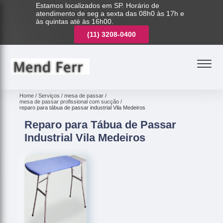
Estamos localizados em SP. Horário de
atendimento de seg a sexta das 08h0 às 17h e
às quintas até às 16h00.
(11)
3221-7003
(11)
3208-0400
(11)
3221-7003
Home
Serviços
mesa de passar
mesa de passar profissional com sucção
reparo para tábua de passar industrial Vila Medeiros
Reparo para Tábua de Passar
Industrial Vila Medeiros