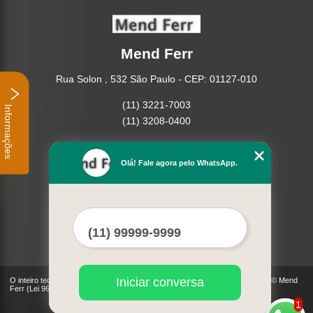
Mend Ferr
Rua Solon , 532 São Paulo - CEP: 01127-010
(11) 3221-7003
Informações
(11) 3208-0400
Home
Empresa
Olá! Fale agora pelo WhatsApp.
Missão
Serviços
Contato
Mapa do site
Mais Serviços
Iniciar conversa
O inteiro teor deste site está sujeito à proteção de direitos autorais. Copyright© Mend
Ferr (Lei 9610 de 19/02/1998)
1