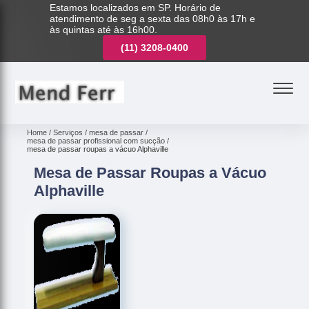
Estamos localizados em SP. Horário de
atendimento de seg a sexta das 08h0 às 17h e
às quintas até às 16h00.
(11)
3221-7003
(11)
3208-0400
(11)
3221-7003
Home
Serviços
mesa de passar
mesa de passar profissional com sucção
mesa de passar roupas a vácuo Alphaville
Mesa de Passar Roupas a Vácuo
Alphaville