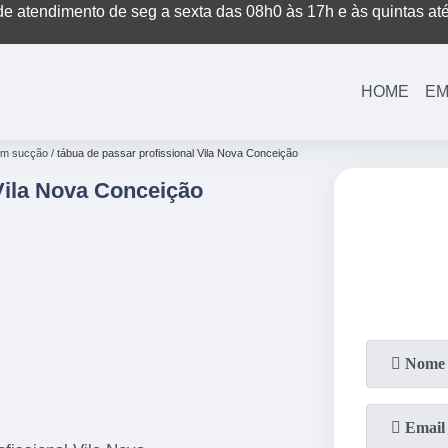
e atendimento de seg a sexta das 08h0 às 17h e às quintas at
(11)
3221-7003
(11)
3208-0400
HOME
EM
com sucção
tábua de passar profissional Vila Nova Conceição
Vila Nova Conceição