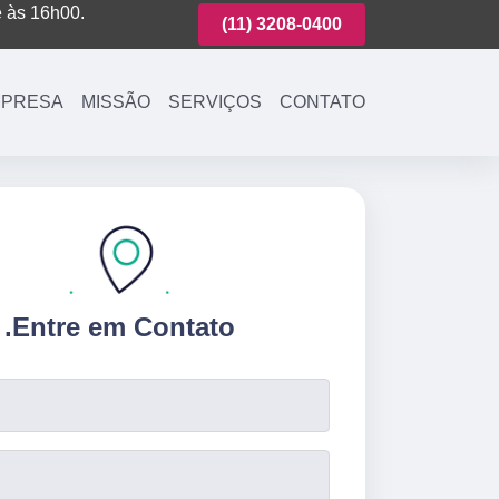
é às 16h00.
(11)
3221-7003
(11)
3208-0400
(11)
3221-700
PRESA
MISSÃO
SERVIÇOS
CONTATO
.
Entre em Contato