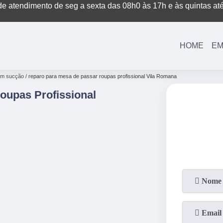
e atendimento de seg a sexta das 08h0 às 17h e às quintas at
(11)
3221-7003
(11)
3208-0400
HOME
EM
com sucção
reparo para mesa de passar roupas profissional Vila Romana
oupas Profissional