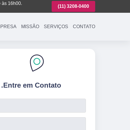
é às 16h00.
(11)
3221-7003
(11)
3208-0400
(11)
3221-700
PRESA
MISSÃO
SERVIÇOS
CONTATO
.
Entre em Contato