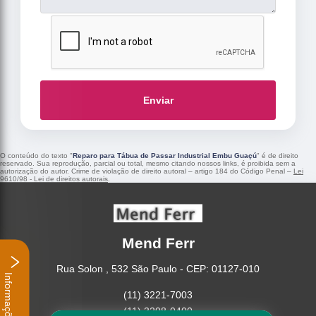
Enviar
O conteúdo do texto "
Reparo para Tábua de Passar Industrial Embu Guaçú
" é de direito
reservado. Sua reprodução, parcial ou total, mesmo citando nossos links, é proibida sem a
autorização do autor. Crime de violação de direito autoral – artigo 184 do Código Penal –
Lei
9610/98 - Lei de direitos autorais
.
Mend Ferr
Rua Solon , 532 São Paulo - CEP: 01127-010
Informações
(11) 3221-7003
(11) 3208-0400