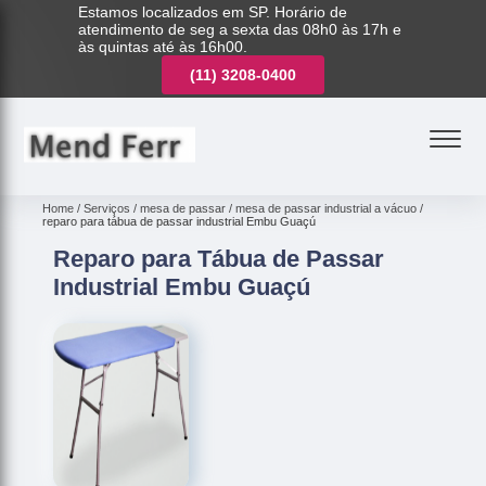
Estamos localizados em SP. Horário de
atendimento de seg a sexta das 08h0 às 17h e
às quintas até às 16h00.
(11)
3221-7003
(11)
3208-0400
(11)
3221-7003
Home
Serviços
mesa de passar
mesa de passar industrial a vácuo
reparo para tábua de passar industrial Embu Guaçú
Reparo para Tábua de Passar
Industrial Embu Guaçú