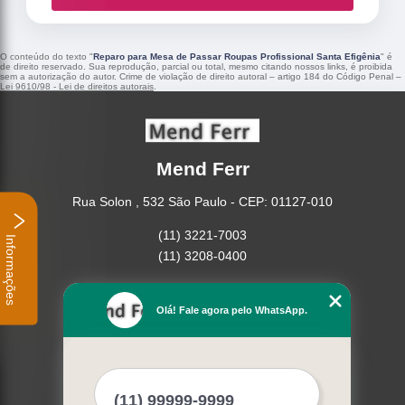
O conteúdo do texto "
Reparo para Mesa de Passar Roupas Profissional Santa Efigênia
" é
de direito reservado. Sua reprodução, parcial ou total, mesmo citando nossos links, é proibida
sem a autorização do autor. Crime de violação de direito autoral – artigo 184 do Código Penal –
Lei 9610/98 - Lei de direitos autorais
.
Mend Ferr
Rua Solon , 532 São Paulo - CEP: 01127-010
(11) 3221-7003
Informações
(11) 3208-0400
Home
Empresa
Olá! Fale agora pelo WhatsApp.
Missão
Serviços
Contato
Mapa do site