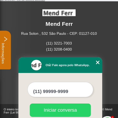
Mend Ferr
Rua Solon , 532 São Paulo - CEP: 01127-010
(11) 3221-7003
Informações
(11) 3208-0400
Home
Empresa
Olá! Fale agora pelo WhatsApp.
Missão
Serviços
Contato
Mapa do site
Mais Serviços
Iniciar conversa
O inteiro teor deste site está sujeito à proteção de direitos autorais. Copyright© Mend
Ferr (Lei 9610 de 19/02/1998)