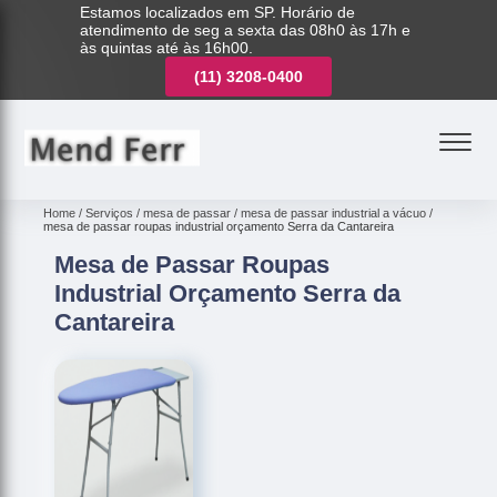
Estamos localizados em SP. Horário de
atendimento de seg a sexta das 08h0 às 17h e
às quintas até às 16h00.
(11)
3221-7003
(11)
3208-0400
(11)
3221-7003
Home
Serviços
mesa de passar
mesa de passar industrial a vácuo
mesa de passar roupas industrial orçamento Serra da Cantareira
Mesa de Passar Roupas
Industrial Orçamento Serra da
Cantareira