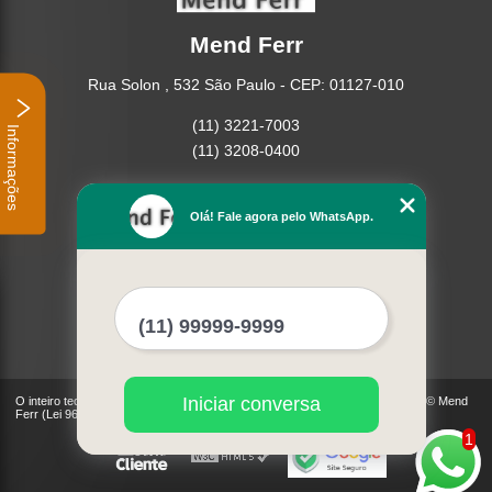
Mend Ferr
Rua Solon , 532 São Paulo - CEP: 01127-010
(11) 3221-7003
Informações
(11) 3208-0400
Home
Empresa
Olá! Fale agora pelo WhatsApp.
Missão
Serviços
Contato
Mapa do site
Mais Serviços
Iniciar conversa
O inteiro teor deste site está sujeito à proteção de direitos autorais. Copyright© Mend
Ferr (Lei 9610 de 19/02/1998)
1