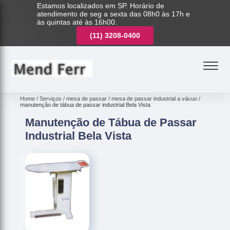
Estamos localizados em SP. Horário de
atendimento de seg a sexta das 08h0 às 17h e
às quintas até às 16h00.
(11)
3208-0400
(11)
3221-7003
(11)
3208-0400
Home
Serviços
mesa de passar
mesa de passar industrial a vácuo
manutenção de tábua de passar industrial Bela Vista
Manutenção de Tábua de Passar
Industrial Bela Vista