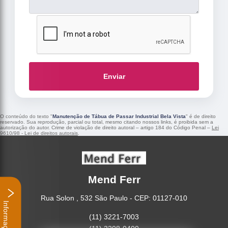
Enviar
O conteúdo do texto "
Manutenção de Tábua de Passar Industrial Bela Vista
" é de direito
reservado. Sua reprodução, parcial ou total, mesmo citando nossos links, é proibida sem a
autorização do autor. Crime de violação de direito autoral – artigo 184 do Código Penal –
Lei
9610/98 - Lei de direitos autorais
.
Mend Ferr
Rua Solon , 532 São Paulo - CEP: 01127-010
Informações
(11) 3221-7003