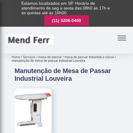
Estamos localizados em SP. Horário de
atendimento de seg a sexta das 08h0 às 17h e
às quintas até às 16h00.
(11)
3221-7003
(11)
3208-0400
(11)
3221-7003
Home
Serviços
mesa de passar
mesa de passar industrial a vácuo
manutenção de mesa de passar industrial Louveira
Manutenção de Mesa de Passar
Industrial Louveira