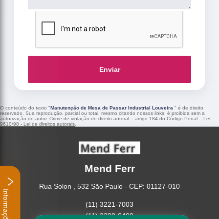
Enviar
O conteúdo do texto "
Manutenção de Mesa de Passar Industrial Louveira
" é de direito
reservado. Sua reprodução, parcial ou total, mesmo citando nossos links, é proibida sem a
autorização do autor. Crime de violação de direito autoral – artigo 184 do Código Penal –
Lei
9610/98 - Lei de direitos autorais
.
Mend Ferr
Rua Solon , 532 São Paulo - CEP: 01127-010
Informações
(11) 3221-7003
(11) 3208-0400