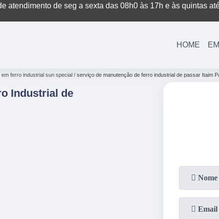
e atendimento de seg a sexta das 08h0 às 17h e às quintas at
(11)
3221-7003
(11)
3208-0400
HOME
EM
m ferro industrial sun special
serviço de manutenção de ferro industrial de passar Itaim Pa
o Industrial de