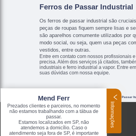
Ferros de Passar Industrial
Os ferros de passar industrial são cruciai
peças de roupas fiquem sempre lisas e 
são aparelhos comumente utilizados por q
modo social, ou seja, quem usa peças co
vestidos, entre outras.
Entre em contato com nossos profissionais e
precisa. Além dos serviços já citados, tamb
industriais e ferro industrial a vapor. Entre e
suas dúvidas com nossa equipe.
Mend Ferr
O conteúdo do texto "
Serviço de Manutenção de Ferro Industrial de Passar It
artigo 184 do Código Penal –
Lei 9610/98 - Lei de direitos autorais
.
Informações
Prezados clientes e parceiros, no momento
não estamos trabalhando com a tábua de
passar.
Estamos localizados em SP, não
atendemos a domicílio. Caso o
atendimento seja fora de SP, é importante