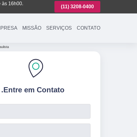
é às 16h00.
(11)
3221-7003
(11)
3208-0400
(11)
3221-700
PRESA
MISSÃO
SERVIÇOS
CONTATO
ulista
.
Entre em Contato