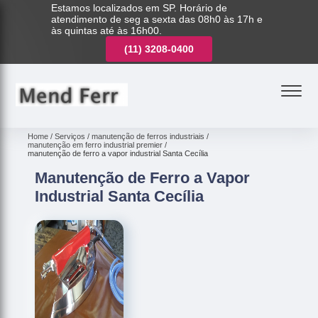
Estamos localizados em SP. Horário de
atendimento de seg a sexta das 08h0 às 17h e
às quintas até às 16h00.
(11)
3221-7003
(11)
3208-0400
(11)
3221-7003
Home
Serviços
manutenção de ferros industriais
manutenção em ferro industrial premier
manutenção de ferro a vapor industrial Santa Cecília
Manutenção de Ferro a Vapor
Industrial Santa Cecília