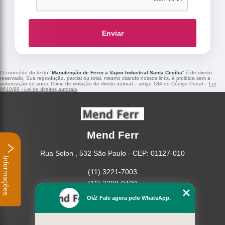
Enviar
O conteúdo do texto "
Manutenção de Ferro a Vapor Industrial Santa Cecília
" é de direito
reservado. Sua reprodução, parcial ou total, mesmo citando nossos links, é proibida sem a
autorização do autor. Crime de violação de direito autoral – artigo 184 do Código Penal –
Lei
9610/98 - Lei de direitos autorais
.
Mend Ferr
Rua Solon , 532 São Paulo - CEP: 01127-010
Informações
(11) 3221-7003
(11) 3208-0400
Olá! Fale agora pelo WhatsApp.
Home
Empresa