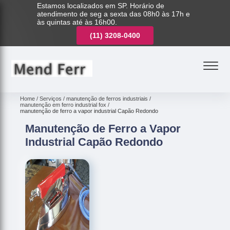
Estamos localizados em SP. Horário de
atendimento de seg a sexta das 08h0 às 17h e
às quintas até às 16h00.
(11)
3221-7003
(11)
3208-0400
(11)
3221-7003
Home
Serviços
manutenção de ferros industriais
manutenção em ferro industrial fox
manutenção de ferro a vapor industrial Capão Redondo
Manutenção de Ferro a Vapor
Industrial Capão Redondo