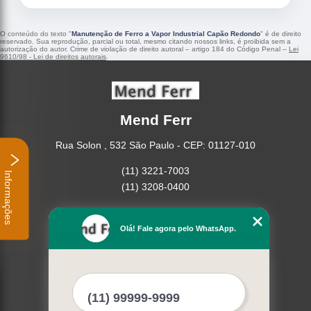
O conteúdo do texto "
Manutenção de Ferro a Vapor Industrial Capão Redondo
" é de direito
reservado. Sua reprodução, parcial ou total, mesmo citando nossos links, é proibida sem a
autorização do autor. Crime de violação de direito autoral – artigo 184 do Código Penal –
Lei
9610/98 - Lei de direitos autorais
.
Mend Ferr
Rua Solon , 532 São Paulo - CEP: 01127-010
(11) 3221-7003
Informações
(11) 3208-0400
Home
Empresa
Olá! Fale agora pelo WhatsApp.
Missão
Serviços
Contato
Mapa do site
Mais Serviços