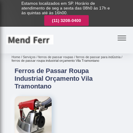
Estamos localizados em SP. Horário de
atendimento de seg a sexta das 08h0 às 17h e
às quintas até às 16h00.
(11)
3221-7003
(11)
3208-0400
(11)
3221-7003
Home
Serviços
ferros de passar roupas
ferros de passar para indústria
ferros de passar roupa industrial orçamento Vila Tramontano
Ferros de Passar Roupa
Industrial Orçamento Vila
Tramontano