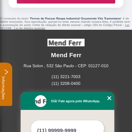
O conteúdo do texto "
Ferros de Passar Roupa Industrial Orçamento Vila Tramontano
" é de
direito reservado. Sua reprodução, parcial ou total, mesmo citando nossos links, é proibida sem
a autorização do autor. Crime de violação de direito autoral – artigo 184 do Código Penal –
Lei
9610/98 - Lei de direitos autorais
.
Mend Ferr
Rua Solon , 532 São Paulo - CEP: 01127-010
(11) 3221-7003
Informações
(11) 3208-0400
Home
Empresa
Olá! Fale agora pelo WhatsApp.
Missão
Serviços
Contato
Mapa do site