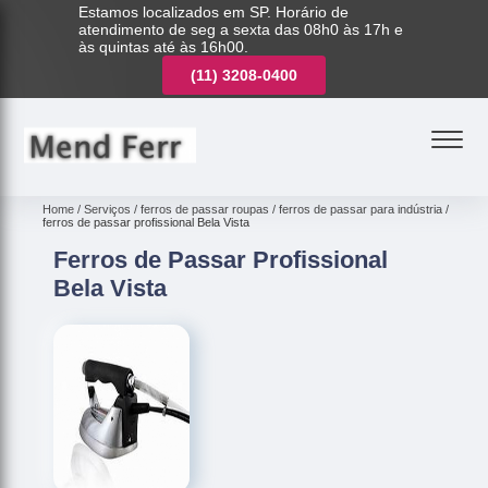
Estamos localizados em SP. Horário de
atendimento de seg a sexta das 08h0 às 17h e
às quintas até às 16h00.
(11)
3221-7003
(11)
3208-0400
(11)
3221-7003
Home
Serviços
ferros de passar roupas
ferros de passar para indústria
ferros de passar profissional Bela Vista
Ferros de Passar Profissional
Bela Vista